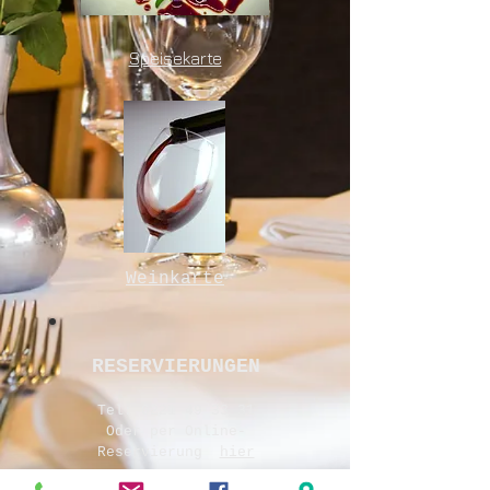
Speisekarte
Weinkarte
RESERVIERUNGEN
Tel:
0221 49 33 31
Oder per Online-
Reservierung
hier